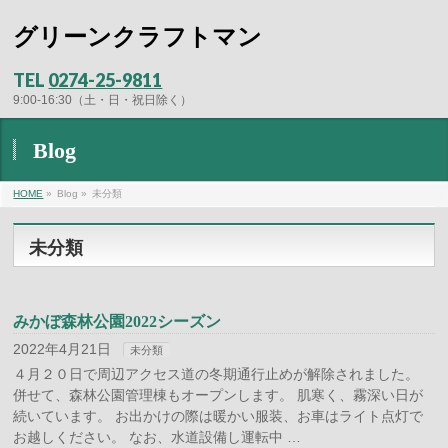
グリーンクラフトマン
TEL
0274-25-9811
9:00-16:30（土・日・祝日除く）
Blog
HOME
»
Blog »
未分類
未分類
みかぼ森林公園2022シーズン
2022年4月21日
未分類
４月２０日で周辺アクセス道の冬期通行止めが解除されました。
併せて、森林公園管理棟もオープンします。 肌寒く、霧深い日が
続いています。 お出かけの際は暖かい服装、お車はライト点灯で
お越しください。 なお、水道設備し運転中 …